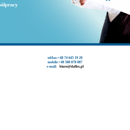
ółpracy
tel/fax:+48 74 645 19 20
mobile:+48 500 078 087
e-mail:
biuro@daflex.pl