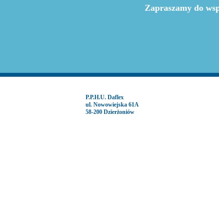
Zapraszamy do wsp
P.P.H.U. Daflex
ul. Nowowiejska 61A
58-200 Dzierżoniów