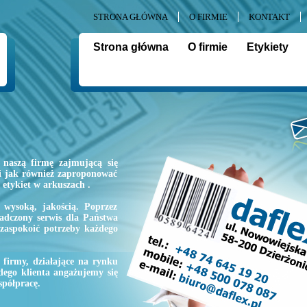
STRONA GŁÓWNA
O FIRMIE
KONTAKT
Strona główna
O firmie
Etykiety
naszą firmę zajmującą się
li jak również zaproponować
etykiet w arkuszach .
 wysoką, jakością. Poprzez
iadczony serwis dla Państwa
 zaspokoić potrzeby każdego
 firmy, działające na rynku
dego klienta angażujemy się
spółpracę.