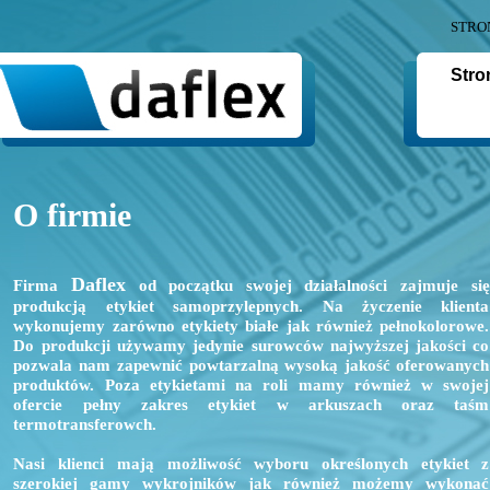
STRO
Stro
O firmie
Daflex
Firma
od początku swojej działalności zajmuje się
produkcją etykiet samoprzylepnych. Na życzenie klienta
wykonujemy zarówno etykiety białe jak również pełnokolorowe.
Do produkcji używamy jedynie surowców najwyższej jakości co
pozwala nam zapewnić powtarzalną wysoką jakość oferowanych
produktów. Poza etykietami na roli mamy również w swojej
ofercie pełny zakres etykiet w arkuszach oraz taśm
termotransferowch.
Nasi klienci mają możliwość wyboru określonych etykiet z
szerokiej gamy wykrojników jak również możemy wykonać