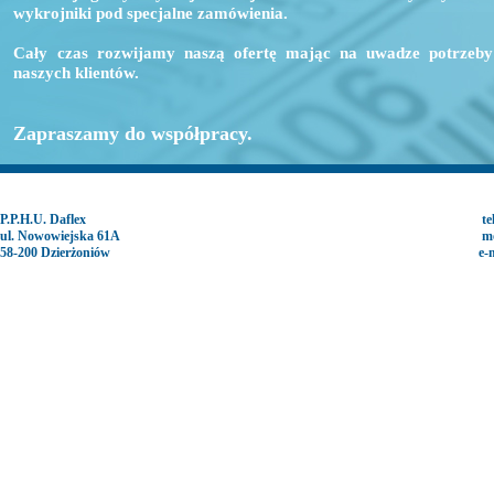
wykrojniki pod specjalne zamówienia.
Cały czas rozwijamy naszą ofertę mając na uwadze potrzeby
naszych klientów.
Zapraszamy do współpracy.
P.P.H.U. Daflex
te
ul. Nowowiejska 61A
mo
58-200 Dzierżoniów
e-